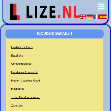
(GOUDEN) SIERADEN
Goldwechselhaus
Goudprijs
Comptoirdelor.be
Goudwisselkantoor.be
Mostert Juweliers Goud
Platinaprijs
Trend Gouden Sieraden
Zilverprijs